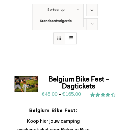
Sorteer op
Standaardvolgorde
Toon
12 producten
Belgium Bike Fest –
Dagtickets
€
45.00
–
€
165.00
Waardering
4.43
uit 5
Belgium Bike Fest:
Koop hier jouw camping