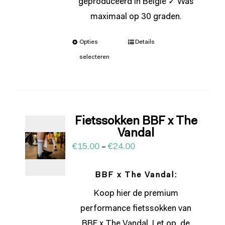
geproduceerd in België ✓ Was
maximaal op 30 graden.
Opties
Details
selecteren
Fietssokken BBF x The
Vandal
€
15.00
–
€
24.00
BBF x The Vandal:
Koop hier de premium
performance fietssokken van
BBF x The Vandal. Let op, de