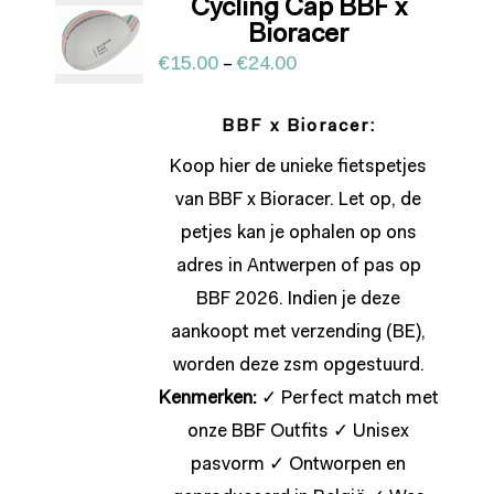
Cycling Cap BBF x
Bioracer
€
15.00
–
€
24.00
BBF x Bioracer:
Koop hier de unieke fietspetjes
van BBF x Bioracer. Let op, de
petjes kan je ophalen op ons
adres in Antwerpen of pas op
BBF 2026. Indien je deze
aankoopt met verzending (BE),
worden deze zsm opgestuurd.
Kenmerken:
✓ Perfect match met
onze BBF Outfits ✓ Unisex
pasvorm ✓ Ontworpen en