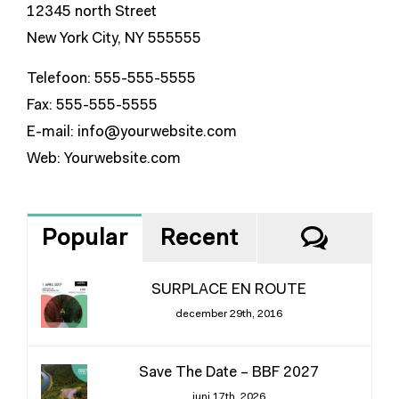
12345 north Street
New York City, NY 555555
Telefoon: 555-555-5555
Fax: 555-555-5555
E-mail:
info@yourwebsite.com
Web:
Yourwebsite.com
React
Popular
Recent
SURPLACE EN ROUTE
december 29th, 2016
Save The Date – BBF 2027
juni 17th, 2026