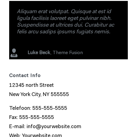
Aliquam erat volutpat. Quisque at est id
ligula facilisis laoreet eget pulvinar nibh.
Suspendisse at ultrices dui. Curabitur ac
felis arcu sadips ipsums fugiats nemis.
Luke Beck
,
Theme Fusion
Contact Info
12345 north Street
New York City, NY 555555
Telefoon: 555-555-5555
Fax: 555-555-5555
E-mail:
info@yourwebsite.com
Web:
Yourwebsite.com