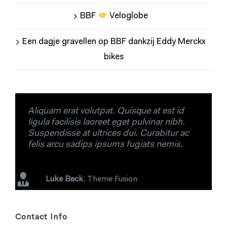
BBF
Veloglobe
Een dagje gravellen op BBF dankzij Eddy Merckx
bikes
Aliquam erat volutpat. Quisque at est id
ligula facilisis laoreet eget pulvinar nibh.
Suspendisse at ultrices dui. Curabitur ac
felis arcu sadips ipsums fugiats nemis.
Luke Beck
,
Theme Fusion
Contact Info