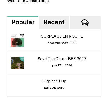
Web:
Yourwebsite.com
React
Popular
Recent
SURPLACE EN ROUTE
december 29th, 2016
Save The Date – BBF 2027
juni 17th, 2026
Surplace Cup
mei 26th, 2015