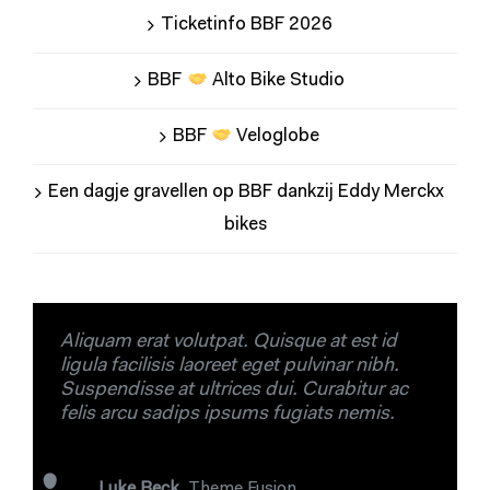
Ticketinfo BBF 2026
BBF
Alto Bike Studio
BBF
Veloglobe
Een dagje gravellen op BBF dankzij Eddy Merckx
bikes
Aliquam erat volutpat. Quisque at est id
ligula facilisis laoreet eget pulvinar nibh.
Suspendisse at ultrices dui. Curabitur ac
felis arcu sadips ipsums fugiats nemis.
Luke Beck
,
Theme Fusion