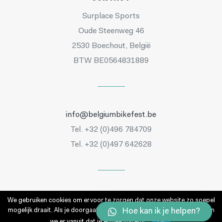
Surplace Sports
Oude Steenweg 46
2530 Boechout, België
BTW BE0564831889
info@belgiumbikefest.be
Tel. +32 (0)496 784709
Tel. +32 (0)497 642628
We gebruiken cookies om ervoor te zorgen dat onze website zo soepel
mogelijk draait. Als je doorgaat met het gebruiken van de website, gaan
Hoe kan ik je helpen?
we er vanuit dat je ermee instemt.