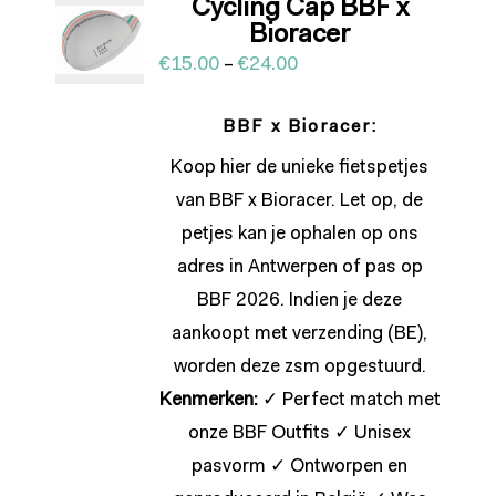
Cycling Cap BBF x
Bioracer
€
15.00
–
€
24.00
BBF x Bioracer:
Koop hier de unieke fietspetjes
van BBF x Bioracer. Let op, de
petjes kan je ophalen op ons
adres in Antwerpen of pas op
BBF 2026. Indien je deze
aankoopt met verzending (BE),
worden deze zsm opgestuurd.
Kenmerken:
✓ Perfect match met
onze BBF Outfits ✓ Unisex
pasvorm ✓ Ontworpen en