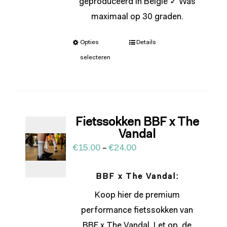
geproduceerd in België ✓ Was
maximaal op 30 graden.
Opties
Details
selecteren
Fietssokken BBF x The
Vandal
€
15.00
–
€
24.00
BBF x The Vandal:
Koop hier de premium
performance fietssokken van
BBF x The Vandal. Let op, de