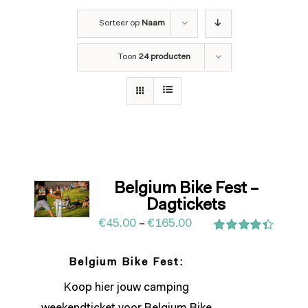
Sorteer op
Naam
Toon
24 producten
Belgium Bike Fest –
Dagtickets
€
45.00
–
€
165.00
Waardering
4.43
uit 5
Belgium Bike Fest:
Koop hier jouw camping