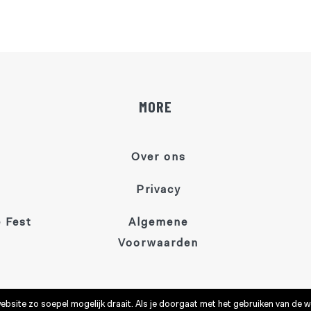
MORE
Over ons
Privacy
 Fest
Algemene
Voorwaarden
site zo soepel mogelijk draait. Als je doorgaat met het gebruiken van de we