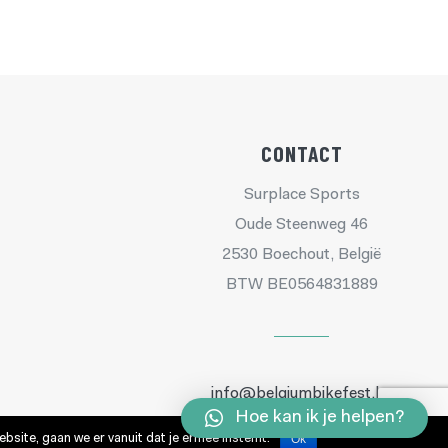
CONTACT
Surplace Sports
Oude Steenweg 46
2530 Boechout, België
BTW BE0564831889
info@belgiumbikefest.be
Hoe kan ik je helpen?
Tel. +32 (0)496 784709
Ok
bsite, gaan we er vanuit dat je ermee instemt.