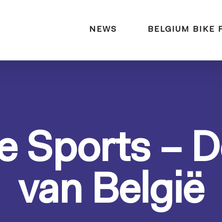
naar:
NEWS
BELGIUM BIKE 
e Sports – 
van België